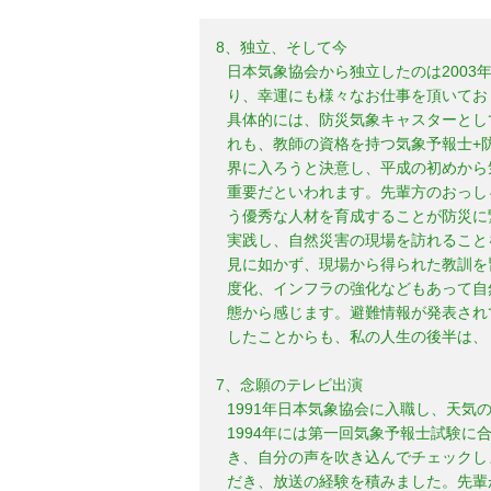
8、独立、そして今
日本気象協会から独立したのは200
り、幸運にも様々なお仕事を頂いてお
具体的には、防災気象キャスターとし
れも、教師の資格を持つ気象予報士+
界に入ろうと決意し、平成の初めから
重要だといわれます。先輩方のおっし
う優秀な人材を育成することが防災に
実践し、自然災害の現場を訪れること
見に如かず、現場から得られた教訓を
度化、インフラの強化などもあって自
態から感じます。避難情報が発表され
したことからも、私の人生の後半は、
7、念願のテレビ出演
1991年日本気象協会に入職し、天
1994年には第一回気象予報士試験
き、自分の声を吹き込んでチェックし
だき、放送の経験を積みました。先輩