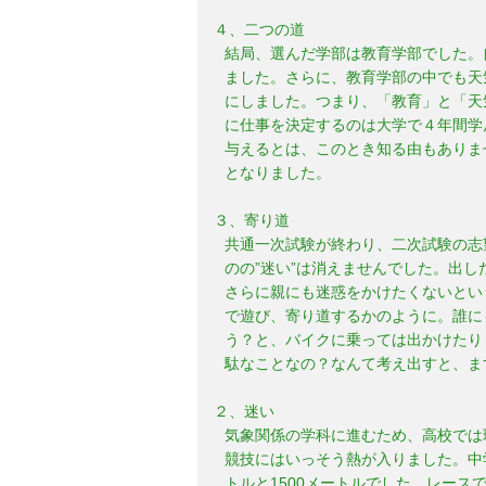
４、二つの道
結局、選んだ学部は教育学部でした。
ました。さらに、教育学部の中でも天
にしました。つまり、「教育」と「天
に仕事を決定するのは大学で４年間学
与えるとは、このとき知る由もありま
となりました。
３、寄り道
共通一次試験が終わり、二次試験の志
のの”迷い”は消えませんでした。出
さらに親にも迷惑をかけたくないとい
で遊び、寄り道するかのように。誰に
う？と、バイクに乗っては出かけたり
駄なことなの？なんて考え出すと、ま
２、迷い
気象関係の学科に進むため、高校では
競技にはいっそう熱が入りました。中
トルと1500メートルでした。レー