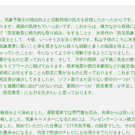
3年、気象予報士の地位向上と活動領域の拡大を目指したかったからです
ります。感謝の気持ちでいっぱいです。これからは、微力ながら皆様に
て「防災教育に精力的な取り組み」をすることと、次世代の「防災気象
防災士として、今後、いっそう力を注ぐ所存です。私は子供のころに水
気象業界に長いこと身を置きながら様々な経験と多くの知識を得ることが
ゃっていたことが、今になってようやく理解できるようになりました。
繋がるものと思っております。そして、大学の恩師、山下脩二先生の教
をライフワークに掲げております。熊本地震や西日本豪雨などの被災地
皆様にお伝えすることも防災に繋がるものと思っております。これまで
然災害が減少してきましたが、ソフト面でまだ足りない部分の一つが「
ても避難行動に結びつかないのは、要因の一つが「防災教育」が不足し
「防災教育」にも力を注ぎたいと思っております。
気の勉強をより深めました。通勤電車では専門書を読み、先輩からは良い
に合格しました。気象キャスターになるためには、プレゼンテーション能
ました。初めていただいた仕事は「177天気予報」の録音でした。その
が夏休みになると、代役で民放のテレビにも出演させてただきました。1