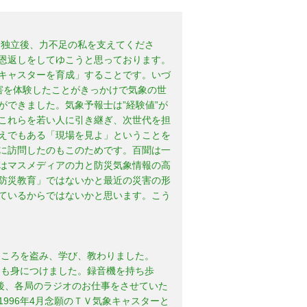
。独立後、力不足の私を支えてくださ
恩返しをしてゆこうと思っております。
キャスターを育成」することです。いづ
害を体験したことがきっかけで気象の世
できました。気象予報士は”経験値”が
これらを若い人に引き継ぎ、次世代を担
えでもある「現場を見よ」ということを
に訪問したのもこのためです。百聞は一
はマスメディアの力と防災気象情報の高
防災教育」ではないかと最近の災害の形
ているからではないかと思います。こう
ところを盗み、学び、教わりました。
力も身につけました。録音機を持ち歩
後、各局のラジオのお仕事をさせていた
996年4月念願のＴＶ気象キャスターと