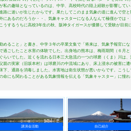
が私の趣味となっているのは、中学、高校時代の陸上経験が影響してい
進路に迷いが生じたからです。果たしてこのまま気象の道に進んで空と
外にあるのだろうか・・、気象キャスターになる人なんて極僅かでは・
こうするうちに高校3年生の秋、阪神タイガースが優勝して受験が目前
勤めること」と書き、中学３年の卒業文集で「将来は、気象予報官にな
で過ごしたこと水害の体験でした。出身地の熊本は、梅雨期間（６月と
ぐらいでした。近くを流れる日本三大急流の一つの球磨（くま）川は、
父親の実家（旧坂本村）は球磨川の中流域にあり、床上浸水の被害に遭
床下、通路を消毒しました。水害地は衛生状態が悪いからです。こうし
の命にも関わることがある気象情報を伝える「気象キャスター」に憧れ
講演会活動
自己紹介