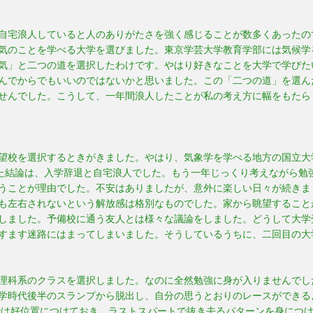
自宅浪人していると人のありがたさを強く感じることが数多くあったの
気のことを学べる大学を選びました。東京学芸大学教育学部には気候学
気」と二つの道を選択したわけです。やはり好きなことを大学で学びた
んでからでもいいのではないかと思いました。この「二つの道」を選ん
せんでした。こうして、一年間浪人したことが私の考え方に幅をもたら
望校を選択するときがきました。やはり、気象学を学べる地方の国立大
した結論は、入学辞退と自宅浪人でした。もう一年じっくり考えながら勉
うことが理由でした。不安はありましたが、意外に楽しい日々が続きま
も左右されないという解放感は格別なものでした。家から眺望すること
しました。予備校に通う友人とは様々な議論をしました。どうして大学
すます迷路にはまってしまいました。そうしているうちに、二回目の大
理科系のクラスを選択しました。なのに全然勉強に身が入りませんでし
学時代後半のスランプから脱出し、自分の思うとおりのレースができるよ
スでは好位置につけておき、ラストスパートで抜き去るパターンを身につ