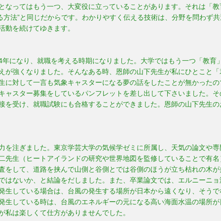
となってはもう一つ、大変役に立っていることがあります。それは「教
える方法”と同じだからです。わかりやすく伝える技術は、分野を問わず
活動を続けてゆきます。
4年になり、就職を考える時期になりました。大学ではもう一つ「教育
えが強くなりました。そんなある時、恩師の山下先生が私にひとこと「
生に対して一言も気象キャスターになる夢の話をしたことが無かったの
キャスター募集をしているパンフレットを差し出して下さいました。そ
接を受け、就職試験にも合格することができました。恩師の山下先生の
力を注ぎました。東京学芸大学の気候学ゼミに所属し、天気の論文や専
二先生（ヒートアイランドの研究や世界地図を監修していることで有名
査をして、道路を挟んで山側と谷側とでは谷側のほうが立ち枯れの木が
ではないか、と結論をだしました。また、卒業論文では、エルニーニョ
発生している場合は、台風の発生する場所が日本から遠くなり、そうで
発生している時は、台風のエネルギーの元になる高い海面水温の場所が
が私は楽しくて仕方がありませんでした。